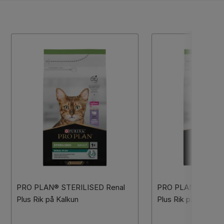
PRO PLAN® STERILISED Renal
PRO PLAN® STERIL
Plus Rik på Kalkun
Plus Rik på Laks