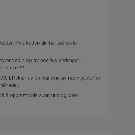
katter. Hvis katten din har særskilte
yrer ved hjelp av positive endringer i
er 6 uker**.
006. Effekter av en blanding av næringsstoffer
 måneder.
 på å opprettholde sunn urin og ideell