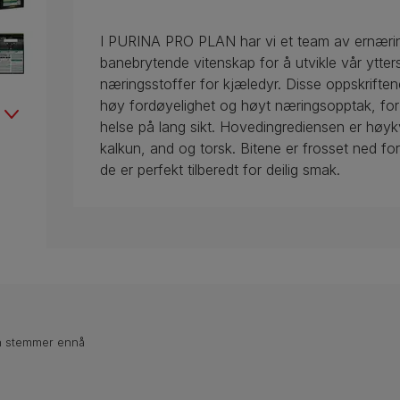
I PURINA PRO PLAN har vi et team av ernærin
banebrytende vitenskap for å utvikle vår ytte
næringsstoffer for kjæledyr. Disse oppskriftene
høy fordøyelighet og høyt næringsopptak, for å
helse på lang sikt. Hovedingrediensen er høykval
kalkun, and og torsk. Bitene er frosset ned f
de er perfekt tilberedt for deilig smak.
n stemmer ennå