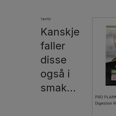
Tørrfôr
Kanskje
faller
disse
også i
smak…
PRO PLAN® 
Digestion Ri