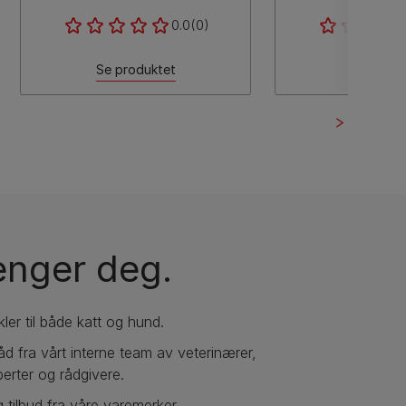
0.0
(0)
Se produktet
Se produ
renger deg.
kler til både katt og hund.
 råd fra vårt interne team av veterinærer,
erter og rådgivere.
 tilbud fra våre varemerker.