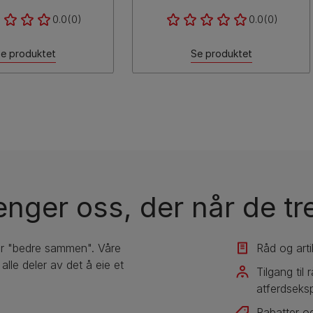
0.0
(0)
0.0
(0)
e produktet
Se produktet
enger oss, der når de t
er "bedre sammen". Våre
Råd og arti
lle deler av det å eie et
Tilgang til
atferdseksp
Rabatter og