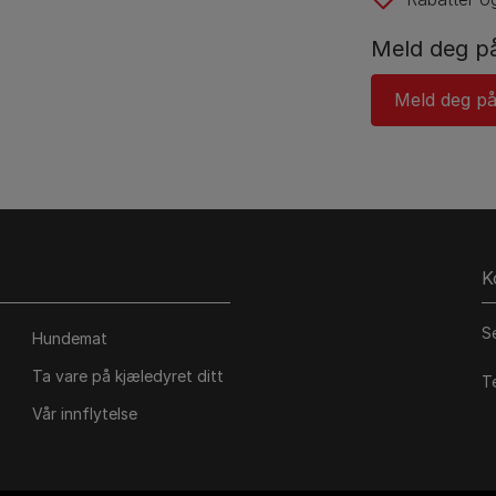
Meld deg på
Meld deg på
K
S
Hundemat
Ta vare på kjæledyret ditt
T
Vår innflytelse