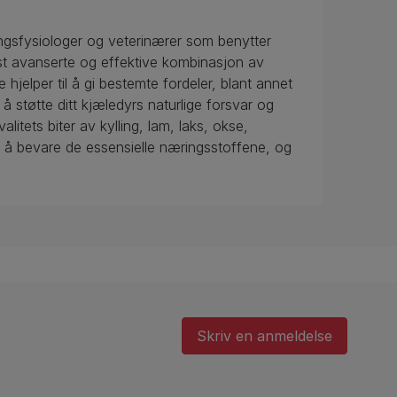
gsfysiologer og veterinærer som benytter
rst avanserte og effektive kombinasjon av
 hjelper til å gi bestemte fordeler, blant annet
 støtte ditt kjæledyrs naturlige forsvar og
itets biter av kylling, lam, laks, okse,
or å bevare de essensielle næringsstoffene, og
Skriv en anmeldelse