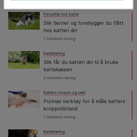
Parasitter hos katter
Slik fjerner og forebygger du flått
hos katten din
7 minutters lesing
Kattetrening
Slik får du katten din til å bruke
kattekassen
5 minutters lesing
Kattens mosjon og vekt
Purinas verktøy for å måle katters
kroppstilstand
7 minutters lesing
Kattetrening