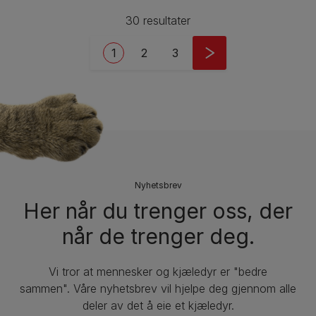
30 resultater
Pagination
Current page
Side
Side
1
2
3
Nyhetsbrev
Her når du trenger oss, der
når de trenger deg.
Vi tror at mennesker og kjæledyr er "bedre
sammen". Våre nyhetsbrev vil hjelpe deg gjennom alle
deler av det å eie et kjæledyr.