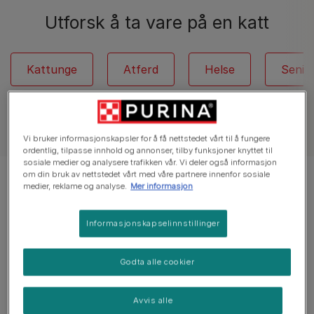
Utforsk å ta vare på en katt
Kattunge
Atferd
Helse
Senio
Vi bruker informasjonskapsler for å få nettstedet vårt til å fungere
ordentlig, tilpasse innhold og annonser, tilby funksjoner knyttet til
sosiale medier og analysere trafikken vår. Vi deler også informasjon
om din bruk av nettstedet vårt med våre partnere innenfor sosiale
Viser 12 av 30 artikler
medier, reklame og analyse.
Mer informasjon
Populære artikler
Informasjonskapselinnstillinger
Godta alle cookier
Kattens fordøyelse
Probiotika for katter
Avvis alle
3 minutters lesing