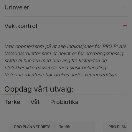
Urinveier
Vektkontroll
Vær oppmerksom på at alle indikasjoner for PRO PLAN
Veterinærdietter som er nevnt er for ernæringsmessig
støtte til hunden med den angitte tilstanden og
utelukker ikke passende medisinsk behandling.
Veterinærdiettene bør brukes under veterinærtilsyn.
Oppdag vårt utvalg:
Tørke
Våt
Probiotika
PRO PLAN VET DIETS
Tørrfôr
PRO PLAN VE