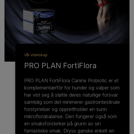
Veterinary Diets for
hunder
Et utvalg produkter for å møte behovene til hunder
med spesifikke behov.
Vår vitenskap
PRO PLAN FortiFlora
PRO PLAN FortiFlora Canine Probiotic er et
komplementærfôr for hunder og valper som
har vist seg å støtte deres naturlige forsvar
samtidig som det minimerer gastrointestinale
forstyrrelser og opprettholder en sunn
mikroflorabalanse. Den fungerer også som
en smaksforsterker på grunn av sin
fantastiske smak. Dryss ganske enkelt en