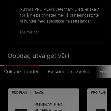
Purinas PRO PLAN Veterinary Diets er skapt
for å hjelpe dyrleger med å gi næringsstøtte
til hunder med spesifikke helsetilstander.
Les mer her
Oppdag utvalget vårt
Voksne hunder
Følsom fordøyelse
Føls
PRO PLAN
Tørrfôr
PRO PLAN
PURINA® PRO
PLAN® Everyday