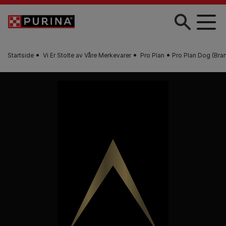
Skip to main content
Startside
Vi Er Stolte av Våre Merkevarer
Pro Plan
Pro Plan Dog (Bra