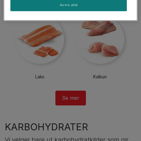
Okse
Kylling
Avvis alle
Laks
Kalkun
KARBOHYDRATER
Vi velger bare ut karbohydratkilder som gir