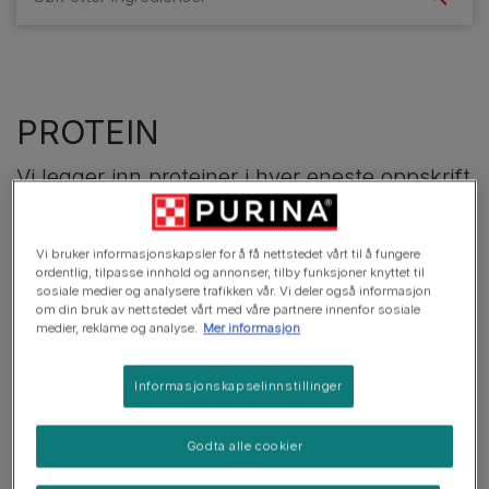
PROTEIN
Vi legger inn proteiner i hver eneste oppskrift
- et solid grunnlag for ditt kjæledyrs
kosthold.
Vi bruker informasjonskapsler for å få nettstedet vårt til å fungere
ordentlig, tilpasse innhold og annonser, tilby funksjoner knyttet til
sosiale medier og analysere trafikken vår. Vi deler også informasjon
om din bruk av nettstedet vårt med våre partnere innenfor sosiale
medier, reklame og analyse.
Mer informasjon
Informasjonskapselinnstillinger
Godta alle cookier