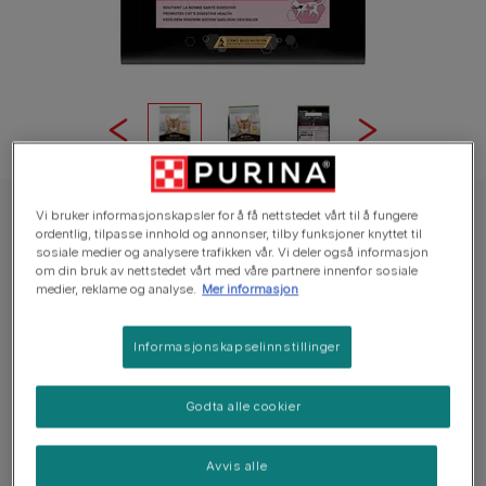
Vi bruker informasjonskapsler for å få nettstedet vårt til å fungere
PRO PLAN® lettfordøyelig kattemat rik på kylling
ordentlig, tilpasse innhold og annonser, tilby funksjoner knyttet til
PURINA® PRO PLAN® Delicate Digestion
sosiale medier og analysere trafikken vår. Vi deler også informasjon
om din bruk av nettstedet vårt med våre partnere innenfor sosiale
for steriliserte katter
medier, reklame og analyse.
Mer informasjon
Ingen stemmer ennå
Informasjonskapselinnstillinger
Tilgjengelige størrelser
1.5 kg
3 kg
10 kg
Godta alle cookier
Fremmer god fordøyelse hos katter.
Avvis alle
Utviklet med spesielt utvalgte proteinkilder og uten