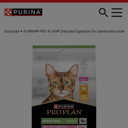
Skip to main content
Startside
PURINA® PRO PLAN® Delicate Digestion for steriliserte katter