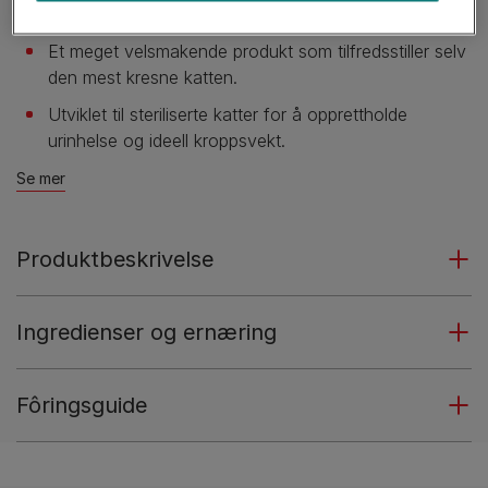
hvete, for å støtte mattoleranse.
Et meget velsmakende produkt som tilfredsstiller selv
den mest kresne katten.
Utviklet til steriliserte katter for å opprettholde
urinhelse og ideell kroppsvekt.
Se mer
Produktbeskrivelse
Ingredienser og ernæring
Fôringsguide