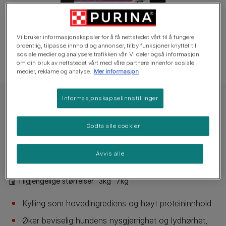
Vi bruker informasjonskapsler for å få nettstedet vårt til å fungere
ordentlig, tilpasse innhold og annonser, tilby funksjoner knyttet til
sosiale medier og analysere trafikken vår. Vi deler også informasjon
om din bruk av nettstedet vårt med våre partnere innenfor sosiale
medier, reklame og analyse.
Mer informasjon
Informasjonskapselinnstillinger
PRO PLAN® Small & Mini Adult 9+ Age Defence Rik på Kylling
PRO PLAN® Small & Mini Adult 9+ Age
Godta alle cookier
Defence Rik på Kylling
Ingen stemmer ennå
Avvis alle
Tilgjengelige størrelser
3kg
7kg
Kylling som hovedingrediens og høyt proteininnhold
Øker beviselig hundens nysgjerrighet og lydhørhet,