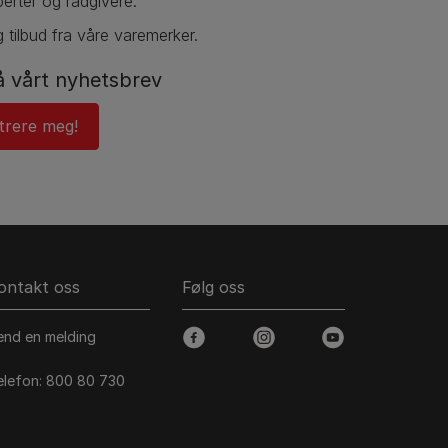
erter og rådgivere.
 tilbud fra våre varemerker.
 vårt nyhetsbrev
strere meg!
ontakt oss
Følg oss
end en melding
facebook
instagram
youtube
elefon: 800 80 730