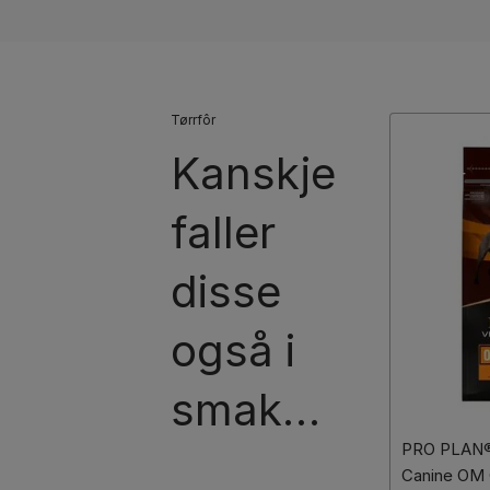
Tørrfôr
Kanskje
faller
disse
også i
smak…
PRO PLAN®
Canine OM