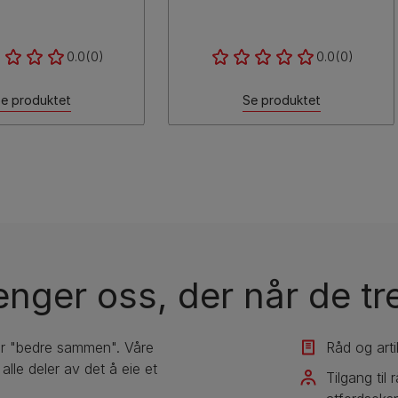
0.0
(0)
0.0
(0)
e produktet
Se produktet
enger oss, der når de t
er "bedre sammen". Våre
Råd og arti
lle deler av det å eie et
Tilgang til