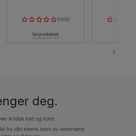
0.0
(0)
Se produktet
Se produ
renger deg.
kler til både katt og hund.
 råd fra vårt interne team av veterinærer,