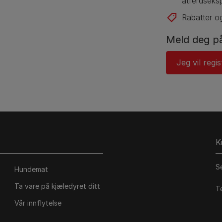
atferdseksp
Rabatter og
Meld deg på
Jeg vil regi
K
S
Hundemat
Ta vare på kjæledyret ditt
T
Vår innflytelse