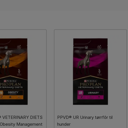
 VETERINARY DIETS
PPVD® UR Urinary tørrfôr til
 Obesity Management
hunder