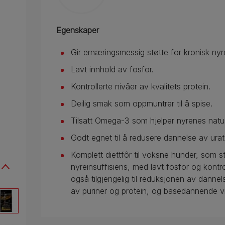
Egenskaper
Gir ernæringsmessig støtte for kronisk nyr
Lavt innhold av fosfor.
Kontrollerte nivåer av kvalitets protein.
Deilig smak som oppmuntrer til å spise.
Tilsatt Omega-3 som hjelper nyrenes nat
Godt egnet til å redusere dannelse av urat
Komplett diettfôr til voksne hunder, som s
nyreinsuffisiens, med lavt fosfor og kontrol
også tilgjengelig til reduksjonen av dannel
av puriner og protein, og basedannende vi