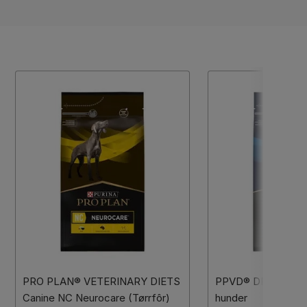
PRO PLAN® VETERINARY DIETS
PPVD® DRM Dermato
Canine NC Neurocare (Tørrfôr)
hunder