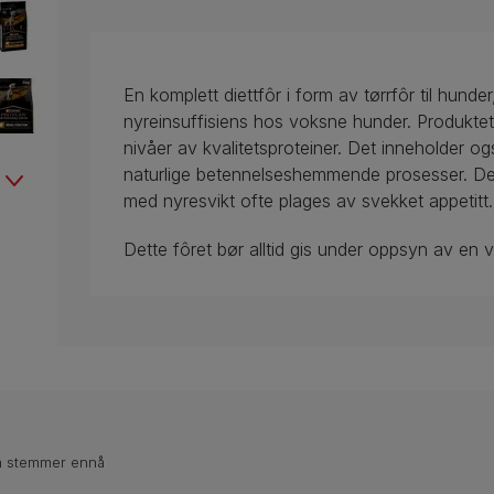
En komplett diettfôr i form av tørrfôr til hund
nyreinsuffisiens hos voksne hunder. Produktet 
nivåer av kvalitetsproteiner. Det inneholder 
naturlige betennelseshemmende prosesser. Det
med nyresvikt ofte plages av svekket appetitt.
Dette fôret bør alltid gis under oppsyn av en v
n stemmer ennå