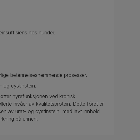
einsuffisiens hos hunder.
urlige betennelseshemmende prosesser.
- og cystinstein.
tøtter nyrefunksjonen ved kronisk
lerte nivåer av kvalitetsprotein. Dette fôret er
sen av urat- og cystinstein, med lavt innhold
rkning på urinen.