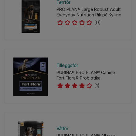
Tørrfôr
PRO PLAN® Large Robust Adult
Everyday Nutrition Rik på Kylling
(0)
Tilleggsfôr
PURINA® PRO PLAN® Canine
FortiFlora® Probiotika
(1)
Våtfôr
PURINA® PRO PLAN® All size