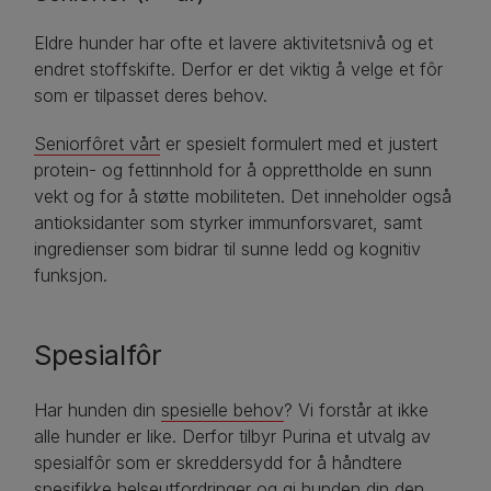
Eldre hunder har ofte et lavere aktivitetsnivå og et
endret stoffskifte. Derfor er det viktig å velge et fôr
som er tilpasset deres behov.
Seniorfôret vårt
er spesielt formulert med et justert
protein- og fettinnhold for å opprettholde en sunn
vekt og for å støtte mobiliteten. Det inneholder også
antioksidanter som styrker immunforsvaret, samt
ingredienser som bidrar til sunne ledd og kognitiv
funksjon.
Spesialfôr
Har hunden din
spesielle behov
? Vi forstår at ikke
alle hunder er like. Derfor tilbyr Purina et utvalg av
spesialfôr som er skreddersydd for å håndtere
spesifikke helseutfordringer og gi hunden din den