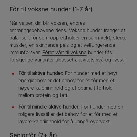
Fôr til voksne hunder (1-7 år)
Når valpen din blir voksen, endres
ernæringsbehovene dens. Voksne hunder trenger et
balansert fôr som opprettholder en sunn vekt, sterke
muskler, en skinnende pels og et velfungerende
immunforsvar.
Fôret vårt til voksne
hunder fås i
forskjellige varianter tilpasset aktivitetsnivå og livsstil:
Fôr til aktive hunder:
For hunder med et høyt
energibehov er det behov for et fôr med et
høyere kaloriinnhold og et optimalt forhold
mellom protein og fett.
Fôr til mindre aktive hunder:
For hunder med en
roligere livsstil er det behov for et fôr med et
lavere kaloriinnhold for å unngå overvekt.
Seniorfôr (7+ år)