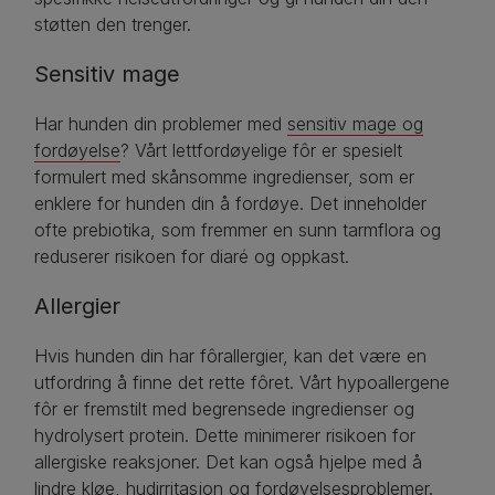
støtten den trenger.
Sensitiv mage
Har hunden din problemer med
sensitiv mage og
fordøyelse
? Vårt lettfordøyelige fôr er spesielt
formulert med skånsomme ingredienser, som er
enklere for hunden din å fordøye. Det inneholder
ofte prebiotika, som fremmer en sunn tarmflora og
reduserer risikoen for diaré og oppkast.
Allergier
Hvis hunden din har fôrallergier, kan det være en
utfordring å finne det rette fôret. Vårt hypoallergene
fôr er fremstilt med begrensede ingredienser og
hydrolysert protein. Dette minimerer risikoen for
allergiske reaksjoner. Det kan også hjelpe med å
lindre kløe, hudirritasjon og fordøyelsesproblemer.