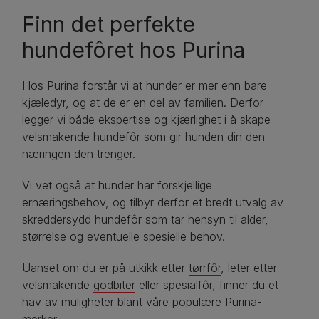
Finn det perfekte
hundefôret hos Purina
Hos Purina forstår vi at hunder er mer enn bare
kjæledyr, og at de er en del av familien. Derfor
legger vi både ekspertise og kjærlighet i å skape
velsmakende hundefôr som gir hunden din den
næringen den trenger.
Vi vet også at hunder har forskjellige
ernæringsbehov, og tilbyr derfor et bredt utvalg av
skreddersydd hundefôr som tar hensyn til alder,
størrelse og eventuelle spesielle behov.
Uanset om du er på utkikk etter
tørrfôr
, leter etter
velsmakende
godbiter
eller spesialfôr, finner du et
hav av muligheter blant våre populære Purina-