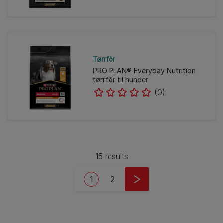
Tørrfôr
PRO PLAN® Everyday Nutrition
tørrfôr til hunder
(0)
15 results
Pagination
Current page
Side
1
2