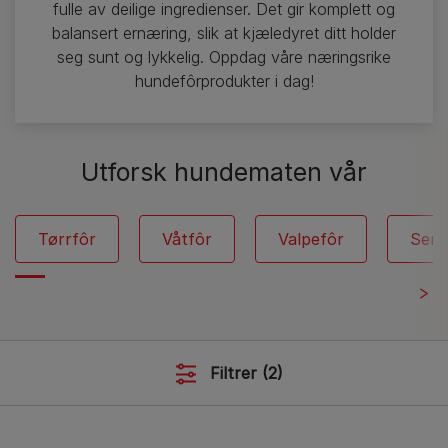
fulle av deilige ingredienser. Det gir komplett og
balansert ernæring, slik at kjæledyret ditt holder
seg sunt og lykkelig. Oppdag våre næringsrike
hundefôrprodukter i dag!
Utforsk hundematen vår
Tørrfôr
Våtfôr
Valpefôr
Seni
Filtrer
(2)