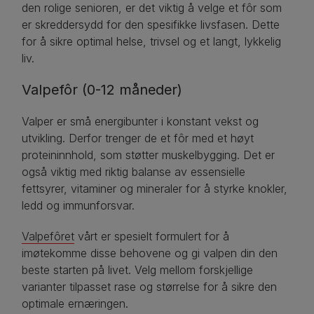
den rolige senioren, er det viktig å velge et fôr som
er skreddersydd for den spesifikke livsfasen. Dette
for å sikre optimal helse, trivsel og et langt, lykkelig
liv.
Valpefôr (0-12 måneder)
Valper er små energibunter i konstant vekst og
utvikling. Derfor trenger de et fôr med et høyt
proteininnhold, som støtter muskelbygging. Det er
også viktig med riktig balanse av essensielle
fettsyrer, vitaminer og mineraler for å styrke knokler,
ledd og immunforsvar.
Valpefôret
vårt er spesielt formulert for å
imøtekomme disse behovene og gi valpen din den
beste starten på livet. Velg mellom forskjellige
varianter tilpasset rase og størrelse for å sikre den
optimale ernæringen.