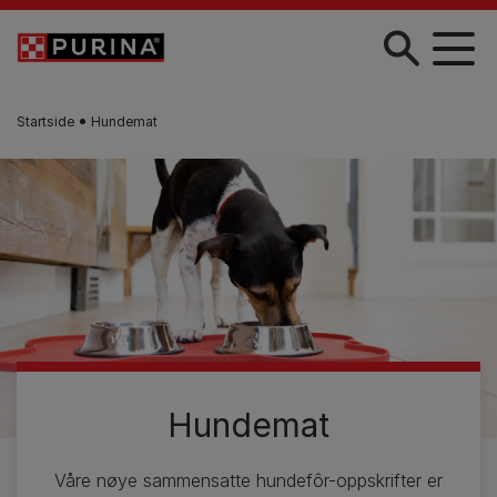
Skip to main content
Startside
Hundemat
Hundemat
Våre nøye sammensatte hundefôr-oppskrifter er