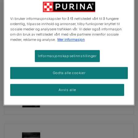
Tørrfôr
Vi bruker informasjonskapsler for å få nettstedet vårt til å fungere
PRO PLAN® Small & Mini Adult
ordentlig, tilpasse innhold og annonser, tilby funksjoner knyttet til
Sensitive Skin Rik på Laks
sosiale medier og analysere trafikken vår. Vi deler også informasjon
(0)
om din bruk av nettstedet vårt med våre partnere innenfor sosiale
medier, reklame og analyse.
Mer informasjon
Informasjonskapselinnstillinger
Godta alle cookier
Tørrfôr
PURINA PRO PLAN Large Adult
Athletic Dog Sensitive Digestion
Avvis alle
Rik på Lam
(0)