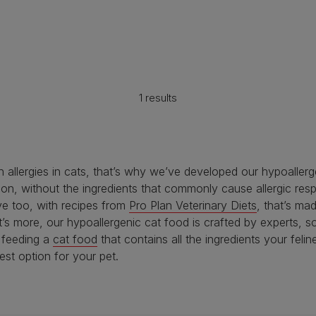
1 results
allergies in cats, that’s why we’ve developed our hypoallerg
rition, without the ingredients that commonly cause allergic re
e too, with recipes from
Pro Plan Veterinary Diets
, that’s ma
t’s more, our hypoallergenic cat food is crafted by experts,
 feeding a
cat food
that contains all the ingredients your feli
est option for your pet.