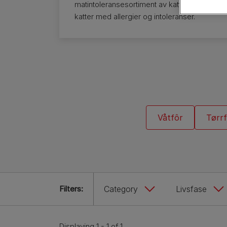
Hunderaseguider
matintoleransesortiment av kattemat. Se hele 
Hunderasegrupper
katter med allergier og intoleranser.
Våtfôr
Tørr
Filters:
Category
Livsfase
Displaying 1 - 1 of 1