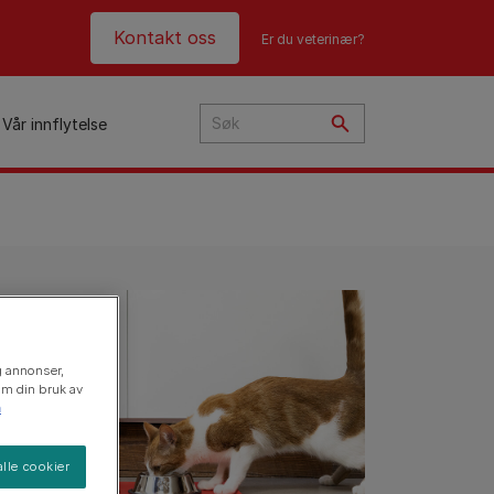
Header top
Kontakt oss
Er du veterinær?
Vår innflytelse
i
ye?
t
n
og annonser,
 om din bruk av
n
lle cookier