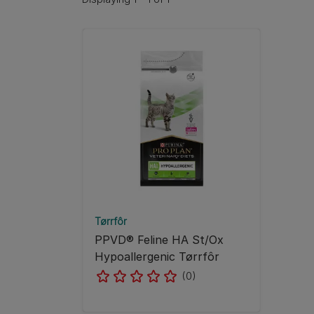
Tørrfôr
PPVD® Feline HA St/Ox
Hypoallergenic Tørrfôr
(0)