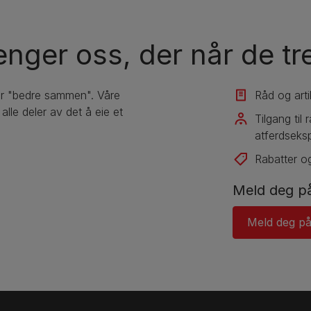
enger oss, der når de t
er "bedre sammen". Våre
Råd og arti
lle deler av det å eie et
Tilgang til
atferdseksp
Rabatter og
Meld deg på
Meld deg på