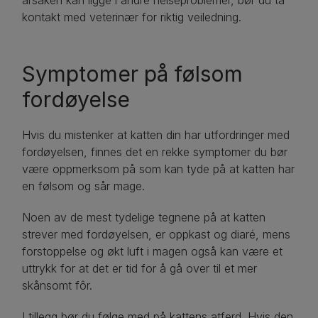
årsaken kan ligge i andre helseproblemer, bør du ta
kontakt med veterinær for riktig veiledning.
Symptomer på følsom
fordøyelse
Hvis du mistenker at katten din har utfordringer med
fordøyelsen, finnes det en rekke symptomer du bør
være oppmerksom på som kan tyde på at katten har
en følsom og sår mage.
Noen av de mest tydelige tegnene på at katten
strever med fordøyelsen, er oppkast og diaré, mens
forstoppelse og økt luft i magen også kan være et
uttrykk for at det er tid for å gå over til et mer
skånsomt fôr.
I tillegg bør du følge med på kattens atferd. Hvis den