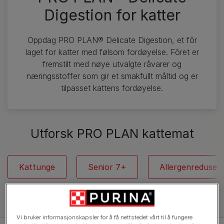
Digestion for katter
Oppdag PRO PLAN® Delicate Digestion, et fôr
laget for katter med følsom fordøyelse. Fôret er
fremstilt med nøye utvalgte råvarer og
næringsstoffer som gir et smakfullt måltid og er
tilpasset kattens fordøyelse.
Utforsk PRO PLAN kattemat
Kattunge
Senior 7+
Allergenreduser
Vi bruker informasjonskapsler for å få nettstedet vårt til å fungere