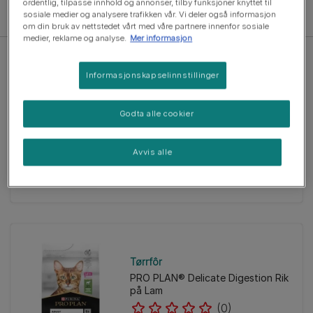
ordentlig, tilpasse innhold og annonser, tilby funksjoner knyttet til
Filtrer
sosiale medier og analysere trafikken vår. Vi deler også informasjon
om din bruk av nettstedet vårt med våre partnere innenfor sosiale
medier, reklame og analyse.
Mer informasjon
Informasjonskapselinnstillinger
Godta alle cookier
Tørrfôr
PRO PLAN® Delicate Digestion Rik
på Kalkun
Avvis alle
(0)
Tørrfôr
PRO PLAN® Delicate Digestion Rik
på Lam
(0)