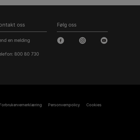
ontakt oss
Følg oss
end en melding
facebook
instagram
youtube
elefon: 800 80 730
Forbrukervernerklæring
Personvernpolicy
Cookies