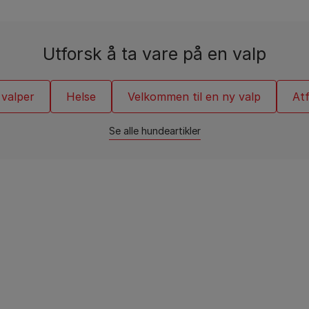
Katteraseguider
spørsmålene dine.
Leker med kattungen din
Se alle varemerker
Purina One
Populære hundeartikler
Se alle varemerker
Spørsmålene dine er viktige
Hundematguide
Utforsk å ta vare på en valp
Skadelig hundemat
 valper
Helse
Velkommen til en ny valp
At
Se alle hundeartikler