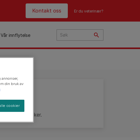
Header top
Kontakt oss
Er du veterinær?
Vår innflytelse
i
og annonser,
ye?
 om din bruk av
n
t
n
lle cookier
sjon til valpekeker.