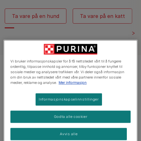
Ta vare på en hund
Ta vare på en katt
Vi bruker informasjonskapsler for å få nettstedet vårt til å fungere
Viser 12 av 82 artikler
ordentlig, tilpasse innhold og annonser, tilby funksjoner knyttet til
sosiale medier og analysere trafikken vår. Vi deler også informasjon
om din bruk av nettstedet vårt med våre partnere innenfor sosiale
medier, reklame og analyse.
Mer informasjon
Populære artikler
Informasjonskapselinnstillinger
Vanlige spørsmål om hunder
Hvorfor drikker hunden min mye
Godta alle cookier
vann
5 minutters lesing
Avvis alle