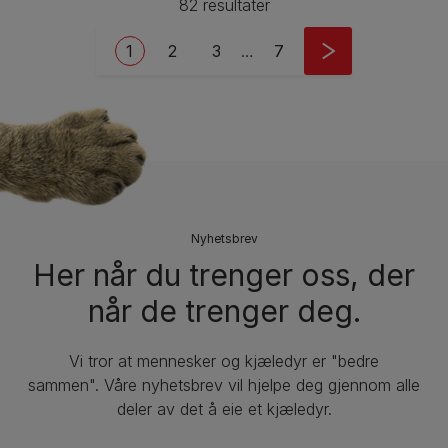
82 resultater
Pagination
Current page
Side
Side
Last page
1
2
3
…
7
Nyhetsbrev
Her når du trenger oss, der
når de trenger deg.
Vi tror at mennesker og kjæledyr er "bedre
sammen". Våre nyhetsbrev vil hjelpe deg gjennom alle
deler av det å eie et kjæledyr.