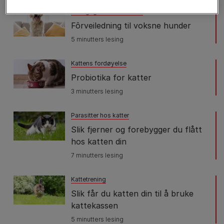
Fôringsguider for hunder
Fôrveiledning til voksne hunder
5 minutters lesing
Kattens fordøyelse
Probiotika for katter
3 minutters lesing
Parasitter hos katter
Slik fjerner og forebygger du flått
hos katten din
7 minutters lesing
Kattetrening
Slik får du katten din til å bruke
kattekassen
5 minutters lesing