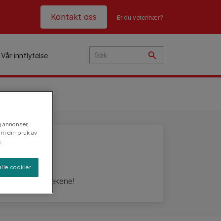
Header top
Kontakt oss
Er du veterinær?
Vår innflytelse
Med Katten Din
i
og annonser,
ye?
 om din bruk av
n
 din
t
n
lle cookier
morsomme kattelekene!