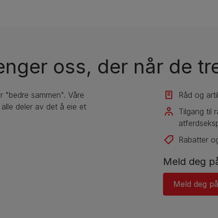
enger oss, der når de t
er "bedre sammen". Våre
Råd og arti
lle deler av det å eie et
Tilgang til
atferdseksp
Rabatter og
Meld deg på
Meld deg på