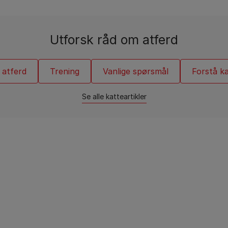
Katteraseguider
spørsmålene dine.
Leker med kattungen din
Se alle varemerker
Purina One
Populære hundeartikler
Se alle varemerker
Spørsmålene dine er viktige
Hundematguide
Utforsk råd om atferd
Skadelig hundemat
m atferd
Trening
Vanlige spørsmål
Forstå k
Se alle katteartikler