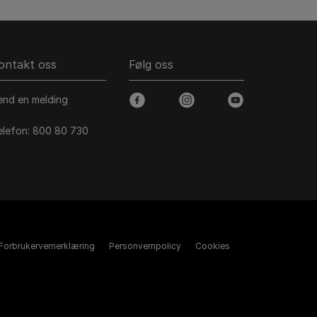
ontakt oss
Følg oss
end en melding
facebook
instagram
youtube
elefon: 800 80 730
Forbrukervernerklæring
Personvernpolicy
Cookies