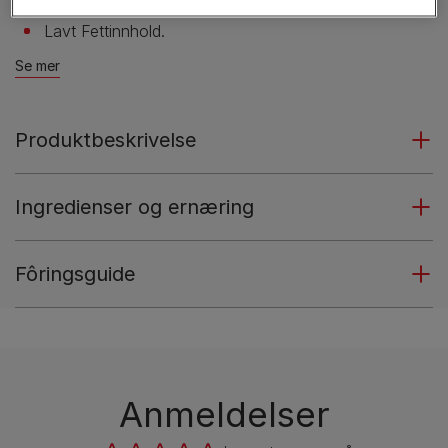
Lavt Fettinnhold.
Se mer
Produktbeskrivelse
Ingredienser og ernæring
Fôringsguide
Anmeldelser