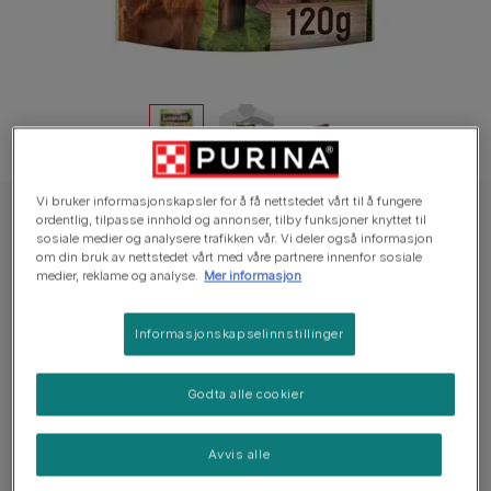
Vi bruker informasjonskapsler for å få nettstedet vårt til å fungere
ordentlig, tilpasse innhold og annonser, tilby funksjoner knyttet til
ADVENTUROS® Sticks med smak av Bøffel
sosiale medier og analysere trafikken vår. Vi deler også informasjon
ADVENTUROS® Sticks med smak av Bøffel
om din bruk av nettstedet vårt med våre partnere innenfor sosiale
medier, reklame og analyse.
Mer informasjon
Ingen stemmer ennå
Informasjonskapselinnstillinger
Tilgjengelige størrelser
120g
Godta alle cookier
Sticks.
Smak av Bøffel.
Avvis alle
Ingen Tilsatte Kunstige Fargestoffer.