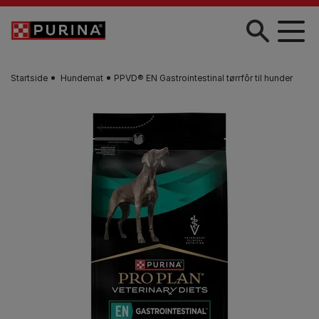
Skip to main content
Startside
Hundemat
PPVD® EN Gastrointestinal tørrfôr til hunder