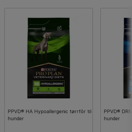
PPVD® HA Hypoallergenic tørrfôr til
PPVD® DRM D
hunder
hunder