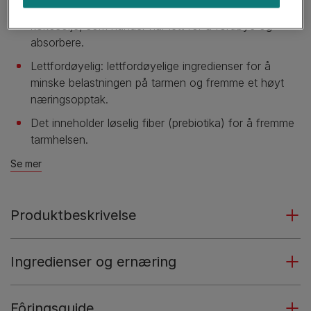
Mellomkjedede fettsyrer, en spesiell type fett fra
kokosolje, som hunder har lett for å fordøye og
absorbere.
Lettfordøyelig: lettfordøyelige ingredienser for å
minske belastningen på tarmen og fremme et høyt
næringsopptak.
Det inneholder løselig fiber (prebiotika) for å fremme
tarmhelsen.
Se mer
Produktbeskrivelse
Ingredienser og ernæring
Fôringsguide