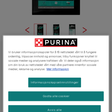
PPVD® hundefôr støtter et sunt mage-tarmsystem
Vi bruker informasjonskapsler for å få nettstedet vårt til å fungere
ordentlig, tilpasse innhold og annonser, tilby funksjoner knyttet til
PPVD® EN Gastrointestinal tørrfôr til
sosiale medier og analysere trafikken vår. Vi deler også informasjon
hunder
om din bruk av nettstedet vårt med våre partnere innenfor sosiale
medier, reklame og analyse.
Mer informasjon
Ingen stemmer ennå
Informasjonskapselinnstillinger
Tilgjengelige størrelser
1,5kg
5kg
12kg
Godta alle cookier
Lavt fettinnhold bidrar til å minimere dårlig fordøyelse
av fettet.
Avvis alle