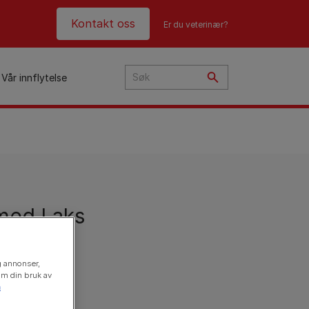
Header top
Kontakt oss
Er du veterinær?
Vår innflytelse
i
ye?
t
med Laks
n
og annonser,
 om din bruk av
n