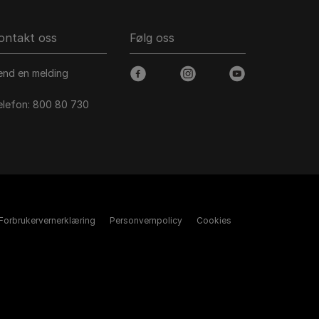
ontakt oss
Følg oss
end en melding
facebook
instagram
youtube
elefon: 800 80 730
Forbrukervernerklæring
Personvernpolicy
Cookies