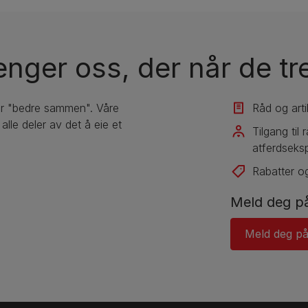
enger oss, der når de t
er "bedre sammen". Våre
Råd og arti
lle deler av det å eie et
Tilgang til
atferdseksp
Rabatter og
Meld deg på
Meld deg på