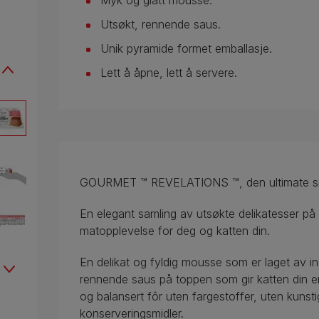
Myk og glatt mousse.
Utsøkt, rennende saus.
Unik pyramide formet emballasje.
Lett å åpne, lett å servere.
GOURMET ™ REVELATIONS ™, den ultimate s
En elegant samling av utsøkte delikatesser på 
matopplevelse for deg og katten din.
En delikat og fyldig mousse som er laget av in
rennende saus på toppen som gir katten din en
og balansert fôr uten fargestoffer, uten kunst
konserveringsmidler.