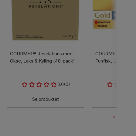
GOURMET® Revelations med
GOURMET® Gold 
Okse, Laks & Kylling (48-pack)
Tunfisk, Lever, Ka
0.0
(0)
Se produktet
Se produ