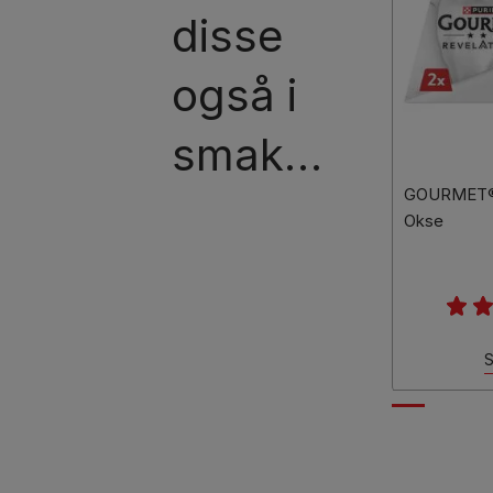
disse
også i
smak…
GOURMET® 
Okse
S