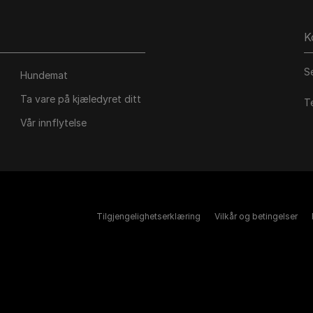
K
S
Hundemat
Ta vare på kjæledyret ditt
T
Vår innflytelse
Tilgjengelighetserklæring
Vilkår og betingelser