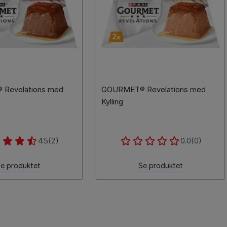
Revelations med
GOURMET® Revelations med
Kylling
4.5
(2)
0.0
(0)
e produktet
Se produktet