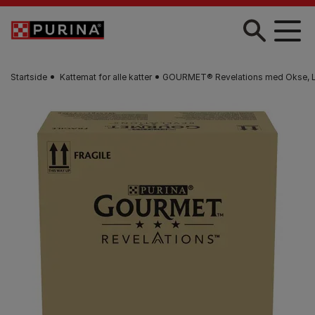
Skip to main content
Startside
Kattemat for alle katter
GOURMET® Revelations med Okse, La