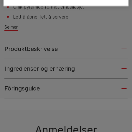
Unik pyramide formet emballasje.
Lett å åpne, lett å servere.
Se mer
Produktbeskrivelse
Ingredienser og ernæring
Fôringsguide
Anmeldelser