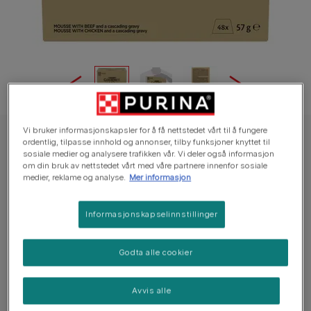
Vi bruker informasjonskapsler for å få nettstedet vårt til å fungere
GOURMET® Revelations med Okse, Laks & Kylling (48-pack)
ordentlig, tilpasse innhold og annonser, tilby funksjoner knyttet til
sosiale medier og analysere trafikken vår. Vi deler også informasjon
GOURMET® Revelations med Okse, Laks &
om din bruk av nettstedet vårt med våre partnere innenfor sosiale
Kylling (48-pack)
medier, reklame og analyse.
Mer informasjon
Ingen stemmer ennå
Informasjonskapselinnstillinger
Tilgjengelige størrelser
48x57g
Godta alle cookier
Myk og glatt mousse.
Avvis alle
Utsøkt, rennende saus.