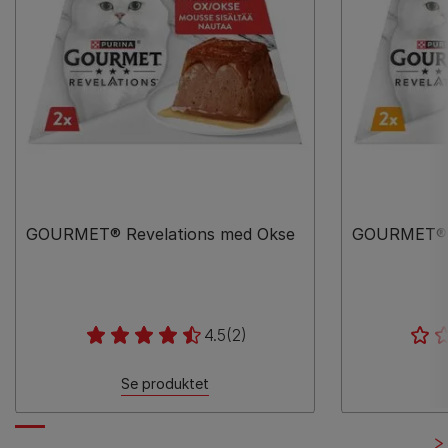
GOURMET® Revelations med Okse
GOURMET® R
4.5
(2)
Se produktet