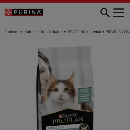
Skip to main content
Startside
Kattemat for alle katter
PRO PLAN kattemat
PRO PLAN LIVE