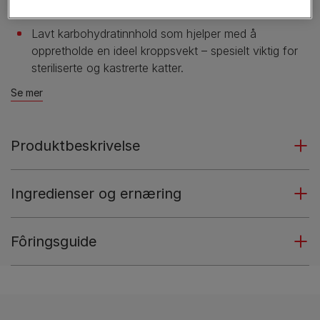
47% fra 3 ukers daglig fôring*.
Lavt karbohydratinnhold som hjelper med å
oppretholde en ideel kroppsvekt – spesielt viktig for
steriliserte og kastrerte katter.
Se mer
Produktbeskrivelse
Ingredienser og ernæring
Fôringsguide