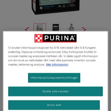
Vi bruker informasjonskapsler for å få nettstedet vårt til å fungere
Pro Plan® Tørrfôr
ordentlig, tilpasse innhold og annonser, tilby funksjoner knyttet til
sosiale medier og analysere trafikken vår. Vi deler også informasjon
PRO PLAN LIVECLEAR Sterilised 7+ Kalkun
om din bruk av nettstedet vårt med våre partnere innenfor sosiale
1.4kg
medier, reklame og analyse.
Mer informasjon
Ingen stemmer ennå
Informasjonskapselinnstillinger
Tilgjengelige størrelser
1.4kg
Godta alle cookier
Komplett fullfôr for senior katter 7+ år
Avvis alle
Reduserer allergener på kattehår med gjennomsnittlig