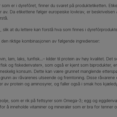
r som er i dyrefôret, finner du svaret på produktetiketten. Eti
r av. Da etikettene følger europeiske lovkrav, er beskrivelsen
rstå.
, slik at du lettere kan forstå hva som finnes i dyrefôrprodukte
u den riktige kombinasjonen av følgende ingredienser:
in, lam, laks, tunfisk...– kilder til protein av høy kvalitet. Det
«fisk og fiskederivater», som også er kjent som biprodukter, er
enneskelig konsum. Dette kan være grunnet manglende etterspør
 på grunn av råvarenes utseende og fremtoning. Disse råvarene e
r av protein og aminosyrer, og faller også i smak hos kjæled
eolje, som er rik på fettsyrer som Omega-3; egg og eggderivate
for å inneholde vitaminer og mineraler som er bra for tenner og