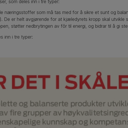
, som deles inn i tre typer:
lle næringsstoffer som må tas med for å sikre et sunt og balans
 De er helt avgjørende for at kjæledyrets kropp skal utvikle s
n, støtter nedbrytingen av fôr til energi, og bidrar til å gi st
s inn i tre typer: