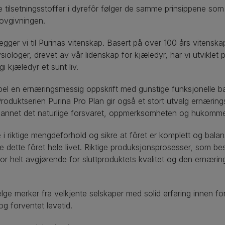
lle tilsetningsstoffer i dyrefôr følger de samme prinsippene s
-lovgivningen.
gger vi til Purinas vitenskap. Basert på over 100 års vitenskap
iologer, drevet av vår lidenskap for kjæledyr, har vi utviklet
gi kjæledyr et sunt liv.
pel en ernæringsmessig oppskrift med gunstige funksjonelle bak
 Produktserien Purina Pro Plan gir også et stort utvalg ernærin
nt annet det naturlige forsvaret, oppmerksomheten og hukomme
i riktige mengdeforhold og sikre at fôret er komplett og bala
se dette fôret hele livet. Riktige produksjonsprosesser, som b
for helt avgjørende for sluttproduktets kvalitet og den ernær
velge merker fra velkjente selskaper med solid erfaring innen fo
og forventet levetid.