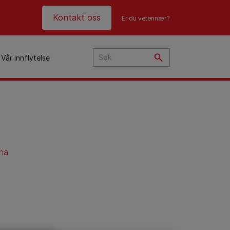
Header top
Kontakt oss
Er du veterinær?
Vår innflytelse
i
ye?
ina
t
n