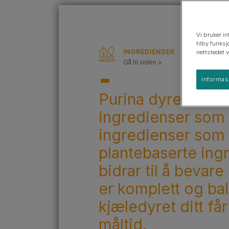
Hunderaseguider
Hunderasegrupper
Vi bruker in
tilby funksj
INGREDIENSER
nettstedet 
Gå til siden >
Informas
Purina dyrefôr er
ingredienser som 
ingredienser som e
plantebaserte ingr
bidrar til å bevare
er komplett og bal
kjæledyret ditt få
måltid.