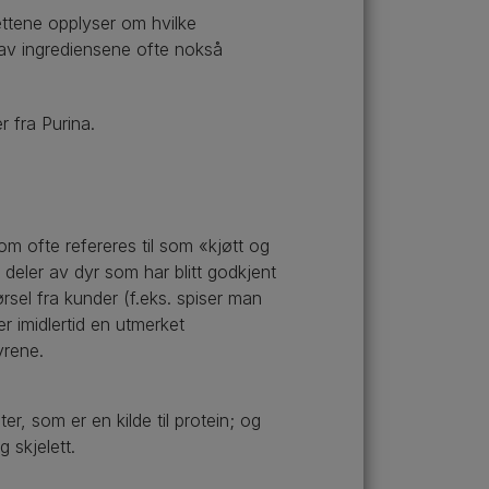
kettene opplyser om hvilke
 av ingrediensene ofte nokså
r fra Purina.
 som ofte refereres til som «kjøtt og
 deler av dyr som har blitt godkjent
sel fra kunder (f.eks. spiser man
r imidlertid en utmerket
yrene.
r, som er en kilde til protein; og
 skjelett.