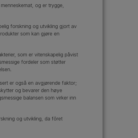
om menneskemat, og er trygge,
elig forskning og utvikling gjort av
 produkter som kan gjøre en
terier, som er vitenskapelig påvist
gsmessige fordeler som støtter
lsen.
nsert er også en avgjørende faktor;
eskytter og bevarer den høye
ingsmessige balansen som virker inn
rskning og utvikling, da fôret