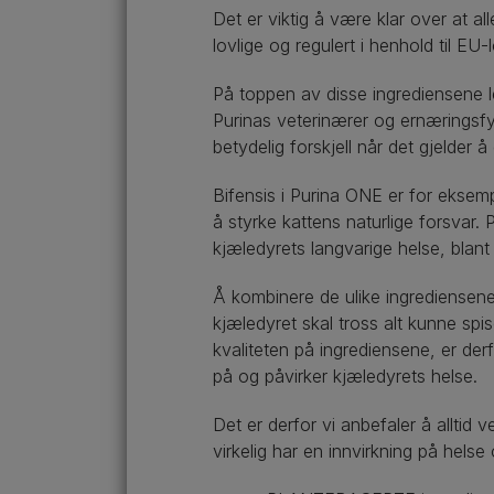
Det er viktig å være klar over at a
lovlige og regulert i henhold til EU
På toppen av disse ingrediensene le
Purinas veterinærer og ernæringsfys
betydelig forskjell når det gjelder å 
Bifensis i Purina ONE er for eksem
å styrke kattens naturlige forsvar.
kjæledyrets langvarige helse, bla
Å kombinere de ulike ingrediensene 
kjæledyret skal tross alt kunne spi
kvaliteten på ingrediensene, er der
på og påvirker kjæledyrets helse.
Det er derfor vi anbefaler å alltid 
virkelig har en innvirkning på helse 