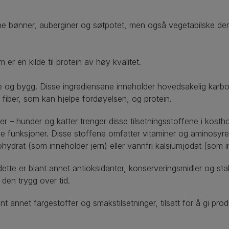
ne bønner, auberginer og søtpotet, men også vegetabilske de
.
m er en kilde til protein av høy kvalitet.
e og bygg. Disse ingrediensene inneholder hovedsakelig karboh
fiber, som kan hjelpe fordøyelsen, og protein.
er – hunder og katter trenger disse tilsetningsstoffene i kosth
ge funksjoner. Disse stoffene omfatter vitaminer og aminosyr
hydrat (som inneholder jern) eller vannfri kalsiumjodat (som i
dette er blant annet antioksidanter, konserveringsmidler og stabi
en trygg over tid.
lant annet fargestoffer og smakstilsetninger, tilsatt for å gi 