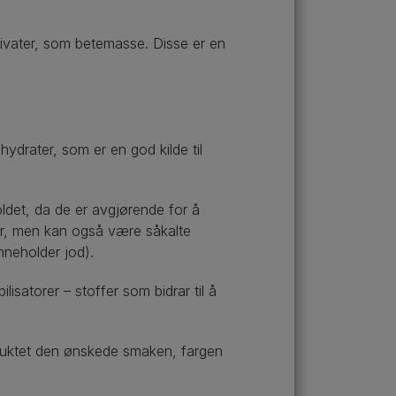
rivater, som betemasse. Disse er en
ydrater, som er en god kilde til
oldet, da de er avgjørende for å
er, men kan også være såkalte
nneholder jod).
lisatorer – stoffer som bidrar til å
produktet den ønskede smaken, fargen