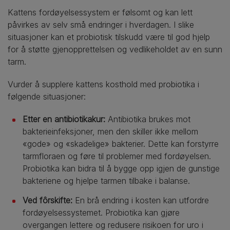
Kattens fordøyelsessystem er følsomt og kan lett
påvirkes av selv små endringer i hverdagen. I slike
situasjoner kan et probiotisk tilskudd være til god hjelp
for å støtte gjenopprettelsen og vedlikeholdet av en sunn
tarm.
Vurder å supplere kattens kosthold med probiotika i
følgende situasjoner:
Etter en antibiotikakur:
Antibiotika brukes mot
bakterieinfeksjoner, men den skiller ikke mellom
«gode» og «skadelige» bakterier. Dette kan forstyrre
tarmfloraen og føre til problemer med fordøyelsen.
Probiotika kan bidra til å bygge opp igjen de gunstige
bakteriene og hjelpe tarmen tilbake i balanse.
Ved fôrskifte:
En brå endring i kosten kan utfordre
fordøyelsessystemet. Probiotika kan gjøre
overgangen lettere og redusere risikoen for uro i