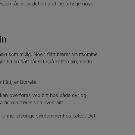
gressområder, er det en god idé å følge nøye
in
å raskt som mulig. Noen flått bærer smittsomme
e tid en flått får sitte på katten din, desto
lått, er Borrelia.
m kan overføres ved bitt hos både dyr og
lltid overføres ved hvert bitt.
re til mer alvorlige sykdommer hos katter. Det