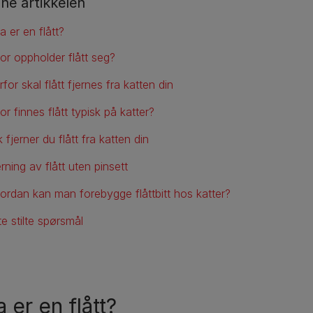
nne artikkelen
a er en flått?
or oppholder flått seg?
for skal flått fjernes fra katten din
r finnes flått typisk på katter?
k fjerner du flått fra katten din
rning av flått uten pinsett
ordan kan man forebygge flåttbitt hos katter?
e stilte spørsmål
 er en flått?