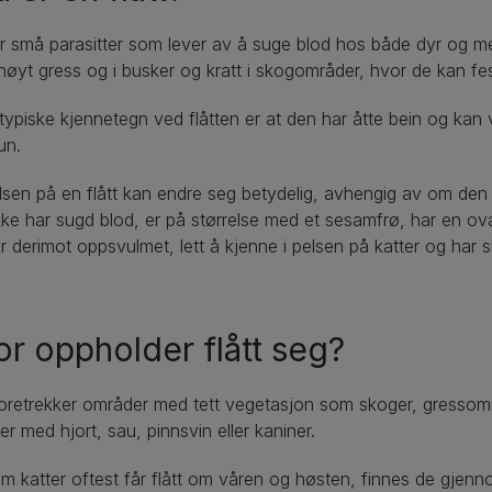
er små parasitter som lever av å suge blod hos både dyr og m
 høyt gress og i busker og kratt i skogområder, hvor de kan 
ypiske kjennetegn ved flåtten er at den har åtte bein og kan va
un.
lsen på en flått kan endre seg betydelig, avhengig av om den 
ke har sugd blod, er på størrelse med et sesamfrø, har en oval 
er derimot oppsvulmet, lett å kjenne i pelsen på katter og har ski
r oppholder flått seg?
foretrekker områder med tett vegetasjon som skoger, gressområ
r med hjort, sau, pinnsvin eller kaniner.
m katter oftest får flått om våren og høsten, finnes de gjen