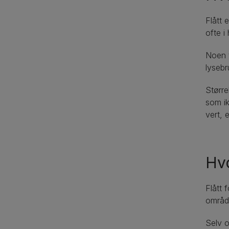
Flått 
ofte i
Noen t
lysebr
Større
som ik
vert, 
Hvo
Flått 
område
Selv o