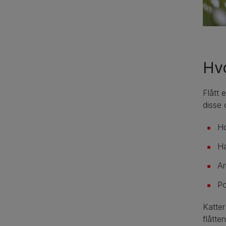
Hvo
Flått 
disse 
Ho
Ha
Ar
Po
Katter
flåtte