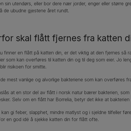
en sin utendørs, eller bor dere nær jorder, enger eller større 
 de ubudne gjestene året rundt.
for skal flått fjernes fra katten d
u finner en flått på katten din, er det viktig at den fjernes s
ier som kan overføres til katten din og til deg som eier. Jo lengr
blir risikoen for smitte.
de mest vanlige og alvorlige bakteriene som kan overføres fra f
slås at en stor del av flått i norsk natur bærer bakterien, so
ker. Selv om en flått har Borrelia, betyr det ikke at bakterien a
 kan gi feber, slapphet, mindre matlyst og i sjeldne tilfeller fø
for en god idé å sjekke katten din for flått ofte.