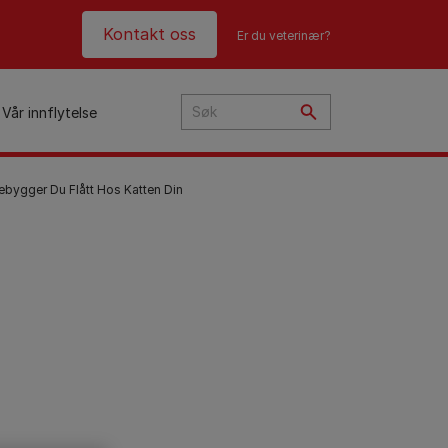
Header top
Kontakt oss
Er du veterinær?
Vår innflytelse
rebygger Du Flått Hos Katten Din
i
ye?
t
n