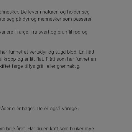
ennesker. De lever i naturen og holder seg
feste seg på dyr og mennesker som passerer.
riere i farge, fra svart og brun til rød og
har funnet et vertsdyr og sugd blod. En flått
kropp og er litt flat. Flått som har funnet en
ftet farge til lys grå- eller grønnaktig.
der eller hager. De er også vanlige i
nom hele året. Har du en katt som bruker mye