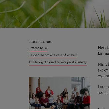
Relaterte temaer
Hvis k
Kattens helse
tar me
Ekspertråd om å ta vare på en katt
Artikler og råd om å ta vare på et kjæledyr
Når vå
skogfl
øye me
I denn
reduse