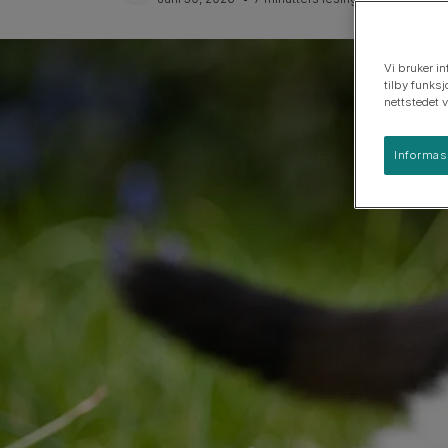
Hunderaseguider
Hunderasegrupper
Vi bruker in
tilby funksj
nettstedet 
Informas