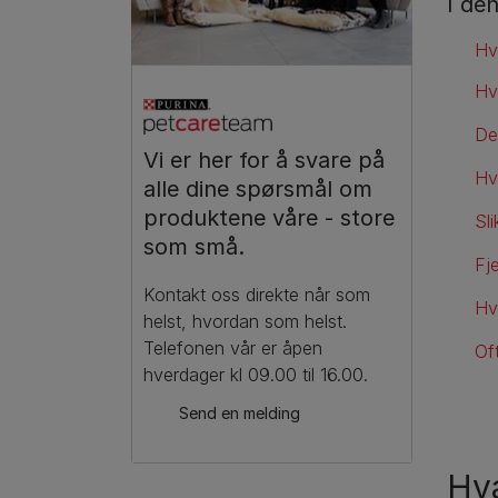
I de
Hv
Hv
Der
Vi er her for å svare på
Hvo
alle dine spørsmål om
produktene våre - store
Sli
som små.​
Fje
Kontakt oss direkte når som
Hv
helst, hvordan som helst.
Telefonen vår er åpen
Oft
hverdager kl 09.00 til 16.00.
Send en melding
Hva