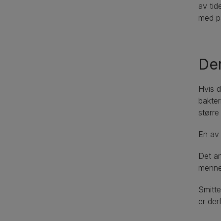
av tid
med på
Der
Hvis d
bakter
større 
En av 
Det an
mennes
Smitte
er der