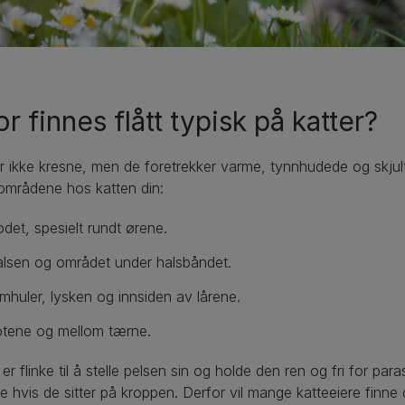
r finnes flått typisk på katter?
er ikke kresne, men de foretrekker varme, tynnhudede og skj
områdene hos katten din:
det, spesielt rundt ørene.
lsen og området under halsbåndet.
mhuler, lysken og innsiden av lårene.
tene og mellom tærne.
 er flinke til å stelle pelsen sin og holde den ren og fri for par
ne hvis de sitter på kroppen. Derfor vil mange katteeiere finn