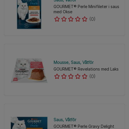
GOURMET® Perle Minifileter i saus
med Okse
(0)
Mousse
Saus
Våtfôr
GOURMET® Revelations med Laks
(0)
Saus
Våtfôr
GOURMET® Perle Gravy Delight