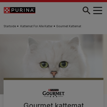
Skip to main content
Startside
Kattemat For Alle Katter
Gourmet Kattemat
Gourmet kattemat