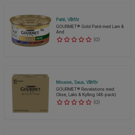
Paté
Våtfôr
GOURMET® Gold Paté med Lam &
And
(0)
Mousse
Saus
Våtfôr
GOURMET® Revelations med
Okse, Laks & Kylling (48-pack)
(0)