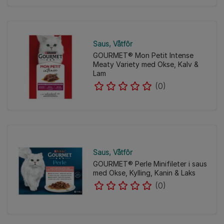
Saus
Våtfôr
GOURMET® Mon Petit Intense
Meaty Variety med Okse, Kalv &
Lam
(0)
Saus
Våtfôr
GOURMET® Perle Minifileter i saus
med Okse, Kylling, Kanin & Laks
(0)