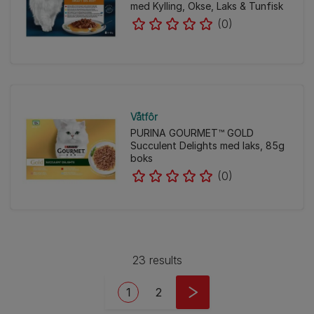
med Kylling, Okse, Laks & Tunfisk
(0)
Våtfôr
PURINA GOURMET™ GOLD
Succulent Delights med laks, 85g
boks
(0)
23 results
Pagination
Current page
Side
1
2