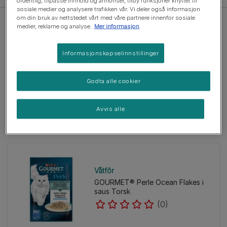
ordentlig, tilpasse innhold og annonser, tilby funksjoner knyttet til
sosiale medier og analysere trafikken vår. Vi deler også informasjon
om din bruk av nettstedet vårt med våre partnere innenfor sosiale
medier, reklame og analyse.
Mer informasjon
Informasjonskapselinnstillinger
Våtfôr
GOURMET® Perle Ocean Flakes i
Godta alle cookier
saus Rødspette
(0)
Avvis alle
Våtfôr
GOURMET® Perle Ocean Flakes i
saus Torsk
(0)