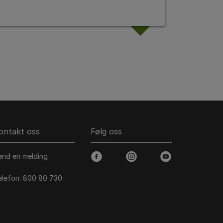
ontakt oss
Følg oss
end en melding
facebook
instagram
youtube
elefon: 800 80 730