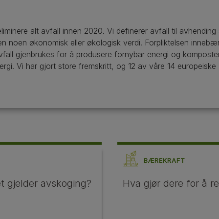
eliminere alt avfall innen 2020. Vi definerer avfall til avhendin
 noen økonomisk eller økologisk verdi. Forpliktelsen innebærer 
fall gjenbrukes for å produsere fornybar energi og kompostere
rgi. Vi har gjort store fremskritt, og 12 av våre 14 europeiske
BÆREKRAFT
et gjelder avskoging?
Hva gjør dere for å 