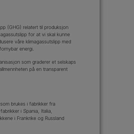
ipp (GHG) relatert til produksjon
agassutslipp for at vi skal kunne
edusere våre klimagassutslipp med
fornybar energi.
ganisasjon som graderer et selskaps
l allmennheten på en transparent
 som brukes i fabrikker fra
brikker i Spania, Italia,
ikkene i Frankrike og Russland