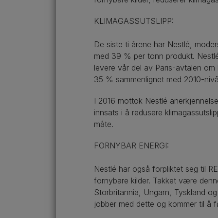
KLIMAGASSUTSLIPP:
De siste ti årene har Nestlé, moders
med 39 % per tonn produkt. Nestlé h
levere vår del av Paris-avtalen om
35 % sammenlignet med 2010-nivåene
I 2016 mottok Nestlé anerkjennelse
innsats i å redusere klimagassutsli
måte.
FORNYBAR ENERGI:
Nestlé har også forpliktet seg til R
fornybare kilder. Takket være denne
Storbritannia, Ungarn, Tyskland og
jobber med dette og kommer til å fø