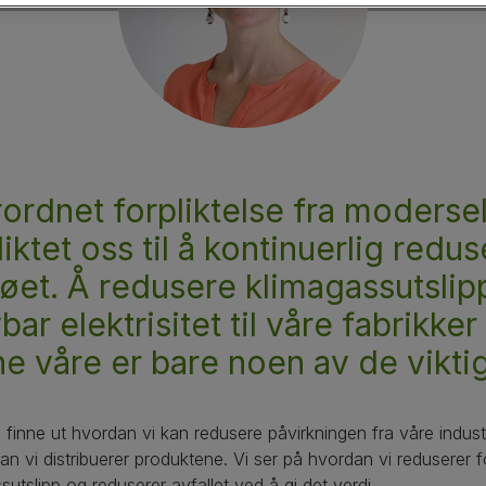
Katteraseguider
spørsmålene dine.
Leker med kattungen din
Se alle varemerker
Purina One
Populære hundeartikler
Se alle varemerker
Spørsmålene dine er viktige
Hundematguide
Skadelig hundemat
ordnet forpliktelse fra modersel
liktet oss til å kontinuerlig redu
ljøet. Å redusere klimagassutsli
r elektrisitet til våre fabrikker
ne våre er bare noen av de viktig
finne ut hvordan vi kan redusere påvirkningen fra våre industri
 vi distribuerer produktene. Vi ser på hvordan vi reduserer f
sutslipp og reduserer avfallet ved å gi det verdi.