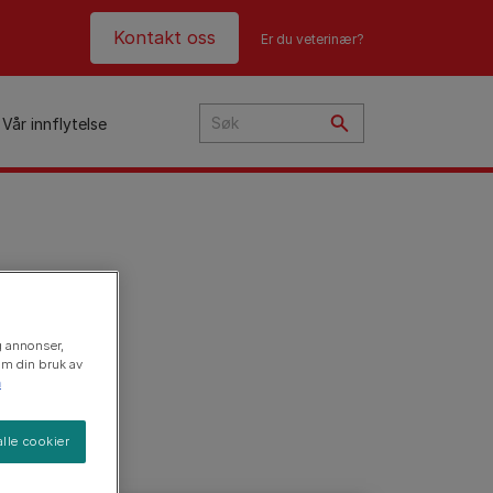
Header top
Kontakt oss
Er du veterinær?
Vår innflytelse
i
ye?
t
og annonser,
n
 om din bruk av
n
lle cookier