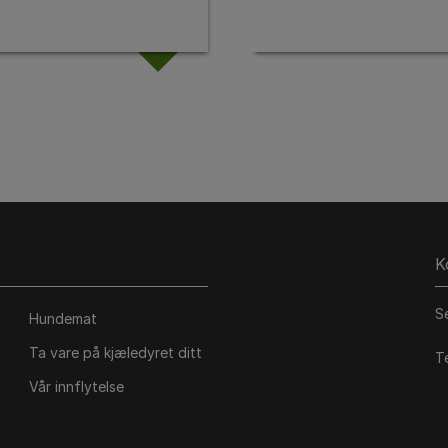
K
S
Hundemat
Ta vare på kjæledyret ditt
T
Vår innflytelse