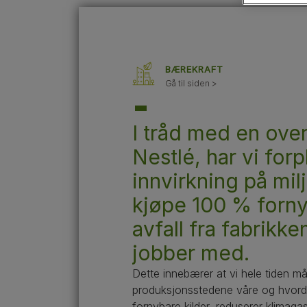
Hunderaseguider
Hunderasegrupper
BÆREKRAFT
Gå til siden >
I tråd med en over
Nestlé, har vi forp
innvirkning på mi
kjøpe 100 % fornyba
avfall fra fabrikke
jobber med.
Dette innebærer at vi hele tiden må 
produksjonsstedene våre og hvordan
fornybare kilder, reduserer klimagas