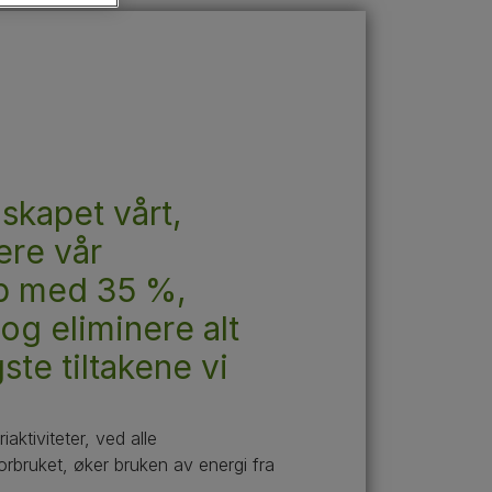
Finn hunden din
Spørsmålene dine er viktige
Ta vare på kjæledyret ditt
Finn katten din
skapet vårt,
sere vår
pp med 35 %,
 og eliminere alt
ste tiltakene vi
aktiviteter, ved alle
orbruket, øker bruken av energi fra