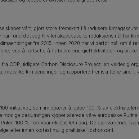
elskapet vårt, gjort store fremskritt i å redusere klimagassutsl
ar forpliktet seg til vitenskapsbaserte reduksjonsmål for klim
 klimaendringer fra 2015. Innen 2020 har vi derfor mål om å r
, ved å fortsette å forbedre energieffektiviteten og bruke 
 fra CDP, tidligere Carbon Disclosure Project, en veldedig or
pp, motvirke klimaendringer og rapportere fremskrittene sine ti
E100-initiativet, som innebærer å kjøpe 100 % av elektrisiteten
 modige beslutningen kjøper allerede våre europeiske Purina-fa
 Polen 100 % fornybar elektrisitet i dag. De gjenværende fabr
lge etter innen kortest mulig praktiske tidshorisont.