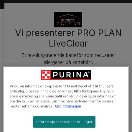
Vi presenterer PRO PLAN
LiveClear
Et revolusjonerende kattefôr som reduserer
allergener på kattehår*.​
​*Satyaraj E. et al, Immunity Inflammation and
Disease. 2019;
Vi bruker informasjonskapsler for å få nettstedet vårt til å fungere
7(2):68-73​
ordentlig, tilpasse innhold og annonser, tilby funksjoner knyttet til
sosiale medier og analysere trafikken vår. Vi deler også informasjon
om din bruk av nettstedet vårt med våre partnere innenfor sosiale
medier, reklame og analyse.
Mer informasjon
Bring deg og katten din
Informasjonskapselinnstillinger
nærmere hverandre