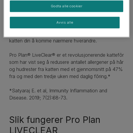
Godta alle cookier
Vi mener at ingenting skal stå mellom deg og katten
din. Ikke engang katteallergener. Oppdag forskjellen
Avvis alle
Pro Plan LIVECLEAR kan gjøre med
allergenbehandlingsrutinen din – for å hjelpe deg og
katten din å komme nærmere hverandre.
Pro Plan® LiveClear® er et revolusjonerende kattefôr
som har vist seg å redusere antallet allergener på hår
og hudrester fra katten med et gjennomsnitt på 47%
fra og med den tredje uken med daglig fôring.*
*Satyaraj E. et al, Immunity Inflammation and
Disease. 2019; 7(2):68-73.
Slik fungerer Pro Plan
LIVECLEAR