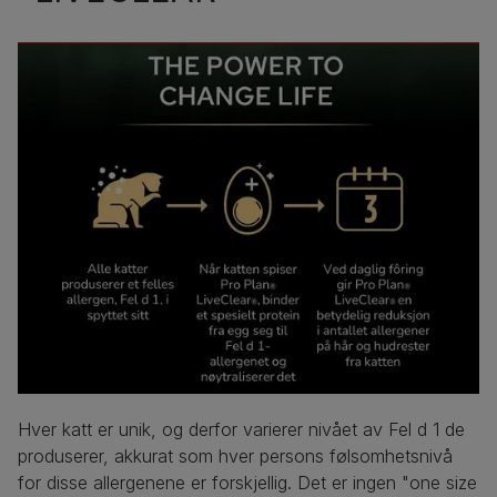
Hver katt er unik, og derfor varierer nivået av Fel d 1 de
produserer, akkurat som hver persons følsomhetsnivå
for disse allergenene er forskjellig. Det er ingen "one size