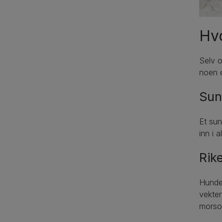
Hvo
Selv o
noen e
Sun
Et sun
inn i 
Rik
Hundet
vekten
morsom