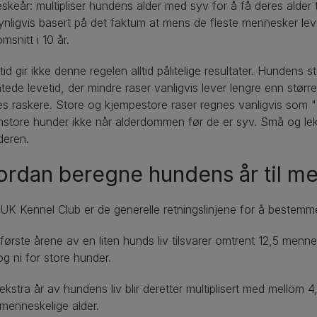
keår: multipliser hundens alder med syv for å få deres alder 
nligvis basert på det faktum at mens de fleste mennesker lever
msnitt i 10 år.
rtid gir ikke denne regelen alltid pålitelige resultater. Hundens st
tede levetid, der mindre raser vanligvis lever lengre enn større 
 raskere. Store og kjempestore raser regnes vanligvis som "
mstore hunder ikke når alderdommen før de er syv. Små og le
lderen.
rdan beregne hundens år til m
 UK Kennel Club er de generelle retningslinjene for å bestem
første årene av en liten hunds liv tilsvarer omtrent 12,5 menn
g ni for store hunder.
ekstra år av hundens liv blir deretter multiplisert med mellom 
menneskelige alder.