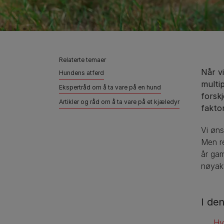
Relaterte temaer
Når v
Hundens atferd
multi
Ekspertråd om å ta vare på en hund
forskj
Artikler og råd om å ta vare på et kjæledyr
fakto
Vi øns
Men re
år gam
nøyakt
I de
Hv