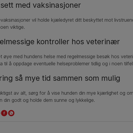
tsett med vaksinasjoner
aksinasjoner vil holde kjæledyret ditt beskyttet mot livstrue
oen viktige.
elmessige kontroller hos veterinær
et øye med hundens helse med regelmessige besøk hos veteri
dra til å oppdage eventuelle helseproblemer tidlig og i noen tilfe
bring så mye tid sammen som mulig
ktigst av alt, sørg for å vise hunden din mye kjærlighet og oms
 din godt og holde dem sunne og lykkelige.