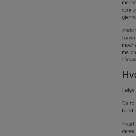
mennes
sannsy
gjenno
Imidle
forven
modnes
mello
tiårsa
Hvo
Ifølge
De to 
hund o
Hvert 
deres 