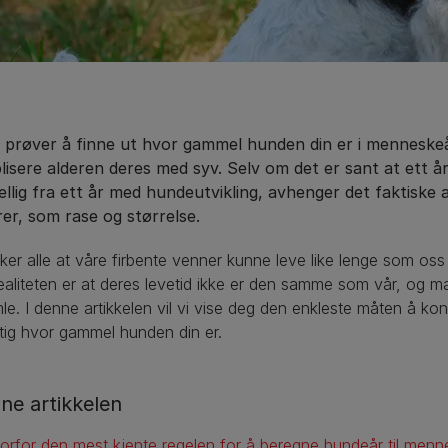
i prøver å finne ut hvor gammel hunden din er i menneske
plisere alderen deres med syv. Selv om det er sant at ett 
ellig fra ett år med hundeutvikling, avhenger det faktiske 
rer, som rase og størrelse.
ker alle at våre firbente venner kunne leve like lenge som oss
aliteten er at deres levetid ikke er den samme som vår, og m
le. I denne artikkelen vil vi vise deg den enkleste måten å ko
ig hvor gammel hunden din er.
nne artikkelen
orfor den mest kjente regelen for å beregne hundeår til menn