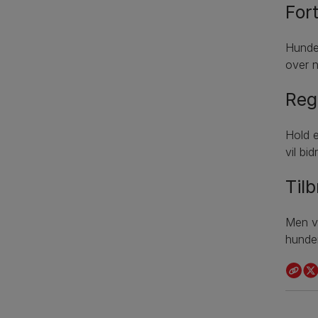
For
Hundev
over n
Reg
Hold 
vil bi
Til
Men vi
hunden