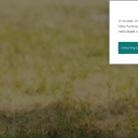
Hunderaseguider
Hunderasegrupper
Vi bruker in
tilby funksj
nettstedet 
Informas