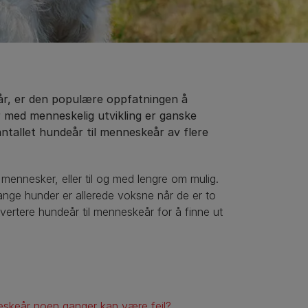
år, er den populære oppfatningen å
år med menneskelig utvikling er ganske
antallet hundeår til menneskeår av flere
 mennesker, eller til og med lengre om mulig.
ange hunder er allerede voksne når de er to
nvertere hundeår til menneskeår for å finne ut
eskeår noen ganger kan være feil?