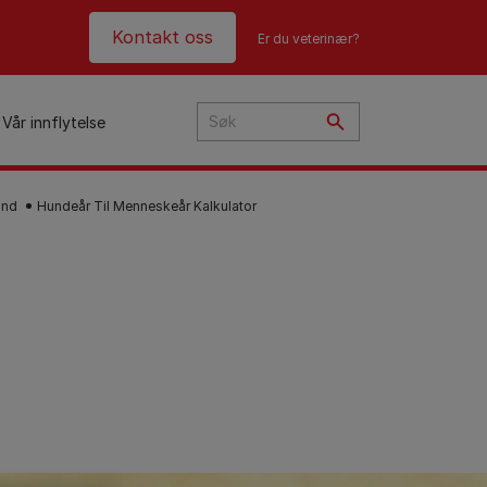
Header top
Kontakt oss
Er du veterinær?
Vår innflytelse
und
Hundeår Til Menneskeår Kalkulator
i
ye?
t
n