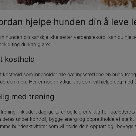
rdan hjelpe hunden din å leve 
m hunden din kanskje ikke setter verdensrekord, kan du hjelpe
nkle ting du kan gjøre:
t kosthold
t kosthold som inneholder alle næringsstoffene en hund trenge
alderdommen. Her er noen nyttige tips som vil hjelpe deg med å 
elig med trening
rening, inkludert daglige turer og lek, er viktig for kjæledyret
 deres under kontroll, bygge energi og opprettholde et sterkt 
me hundeaktiviteter som vil holde dem opptatt og i bevegel