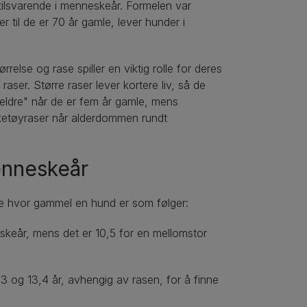
tilsvarende i menneskeår. Formelen var
 til de er 70 år gamle, lever hunder i
ørrelse og rase spiller en viktig rolle for deres
raser. Større raser lever kortere liv, så de
eldre" når de er fem år gamle, mens
ketøyraser når alderdommen rundt
enneskeår
me hvor gammel en hund er som følger:
eskeår, mens det er 10,5 for en mellomstor
4,3 og 13,4 år, avhengig av rasen, for å finne