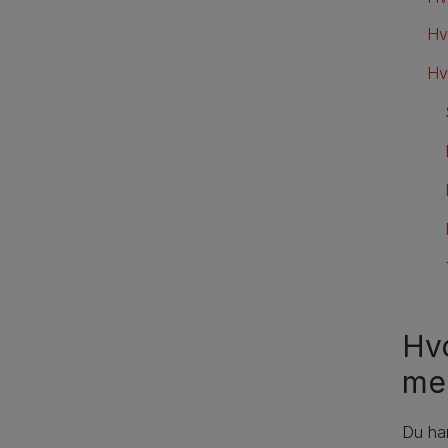
Hv
Hv
Hvo
men
Du har